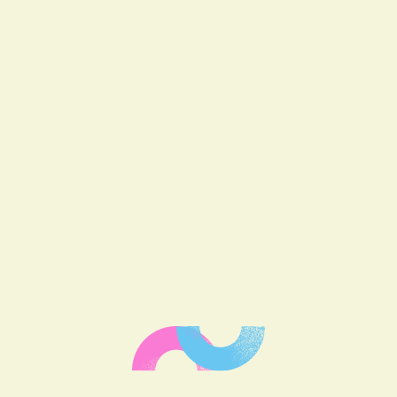
I giochi con le migliori
probabilità nei casinò guida per
vincere con Winnita Online
The evolution of gambling
Tracing the historical
milestones and impacts
Verantwoord gokken Tips voor
een veilige spelervaring
De culturele impact van
kansspelen in onze samenleving
Mastering the basics of casino
gaming a beginner's guide