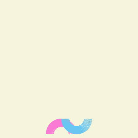
Recent Posts
I giochi con le migliori
probabilità nei casinò guida per
vincere con Winnita Online
The evolution of gambling
Tracing the historical
milestones and impacts
Verantwoord gokken Tips voor
een veilige spelervaring
De culturele impact van
kansspelen in onze samenleving
Mastering the basics of casino
gaming a beginner's guide