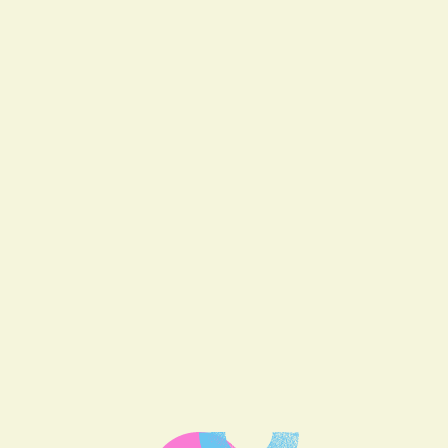
grazie all’avvento della
tecnologia. Le piattaforme di
gioco online, come Sportsbet
Italia, stanno guadagnando
terreno rispetto ai tradizionali
casinò fisici, attirando un
numero […]
Read More
Thedigiaide.com
June 25, 2026