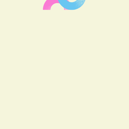
No Comments
The Historical
Evolution of
Gambling From
Ancient Times
to Today
The Historical Evolution of
Gambling From Ancient Times
to Today Η αρχαία εποχή και οι πρώτες
μορφές τζόγου Ο τζόγος έχει ρίζες που
χρονολογούνται από την αρχαία εποχή, με
τους πρώτους γνωστούς παίκτες να