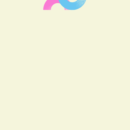
No Comments
The Historical
Evolution of
Gambling From
Ancient Times
to Today
The Historical Evolution of
Gambling From Ancient Times
to Today Η αρχαία εποχή και οι πρώτες
μορφές τζόγου Ο τζόγος έχει ρίζες που
χρονολογούνται από την αρχαία εποχή, με
τους πρώτους γνωστούς παίκτες να