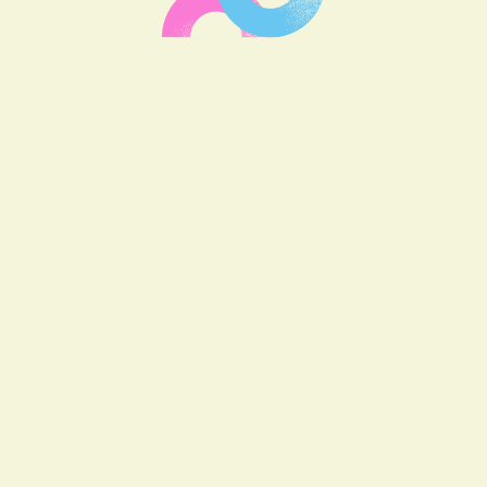
No Comments
The Historical
Evolution of
Gambling From
Ancient Times
to Today
The Historical Evolution of
Gambling From Ancient Times
to Today Η αρχαία εποχή και οι πρώτες
μορφές τζόγου Ο τζόγος έχει ρίζες που
χρονολογούνται από την αρχαία εποχή, με
τους πρώτους γνωστούς παίκτες να