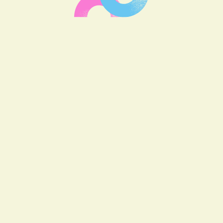
No Comments
The Historical
Evolution of
Gambling From
Ancient Times
to Today
The Historical Evolution of
Gambling From Ancient Times
to Today Η αρχαία εποχή και οι πρώτες
μορφές τζόγου Ο τζόγος έχει ρίζες που
χρονολογούνται από την αρχαία εποχή, με
τους πρώτους γνωστούς παίκτες να