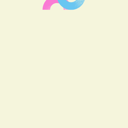
No Comments
The Historical
Evolution of
Gambling From
Ancient Times
to Today
The Historical Evolution of
Gambling From Ancient Times
to Today Η αρχαία εποχή και οι πρώτες
μορφές τζόγου Ο τζόγος έχει ρίζες που
χρονολογούνται από την αρχαία εποχή, με
τους πρώτους γνωστούς παίκτες να