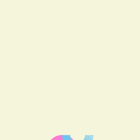
grazie all’avvento della
tecnologia. Le piattaforme di
gioco online, come Sportsbet
Italia, stanno guadagnando
terreno rispetto ai tradizionali
casinò fisici, attirando un
numero […]
Read More
Thedigiaide.com
June 25, 2026